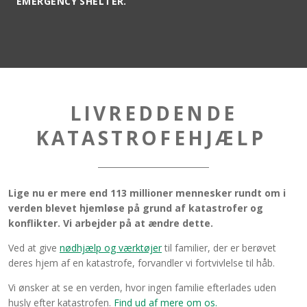
EMERGENCY SHELTER.
LIVREDDENDE
KATASTROFEHJÆLP
Lige nu er mere end 113 millioner mennesker rundt om i
verden blevet hjemløse på grund af katastrofer og
konflikter. Vi arbejder på at ændre dette.
Ved at give
nødhjælp og værktøjer
til familier, der er berøvet
deres hjem af en katastrofe, forvandler vi fortvivlelse til håb.
Vi ønsker at se en verden, hvor ingen familie efterlades uden
husly efter katastrofen.
Find ud af mere om os.