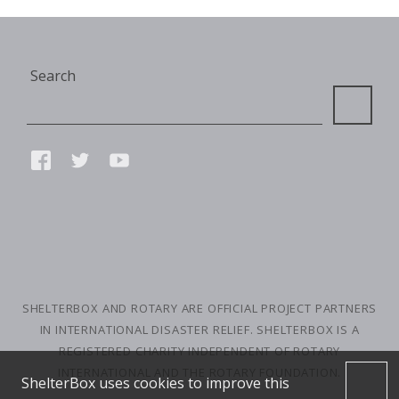
Site
Search
Search
Connect
FACEBOOK
TWITTER
YOUTUBE
with
us
SMALL
PRINT
SHELTERBOX AND ROTARY ARE OFFICIAL PROJECT PARTNERS
IN INTERNATIONAL DISASTER RELIEF. SHELTERBOX IS A
REGISTERED CHARITY INDEPENDENT OF ROTARY
INTERNATIONAL AND THE ROTARY FOUNDATION.
ShelterBox uses cookies to improve this