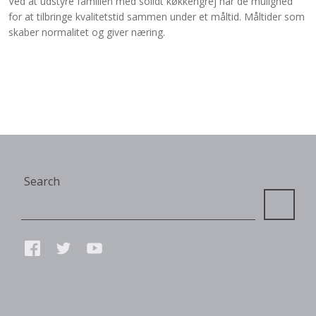
Ved at udstyre familien med solidt køkkengrej har de mulighed
for at tilbringe kvalitetstid sammen under et måltid. Måltider som
skaber normalitet og giver næring.
Site
Search
Search
Connect
FACEBOOK
TWITTER
YOUTUBE
with
us
SMALL
PRINT